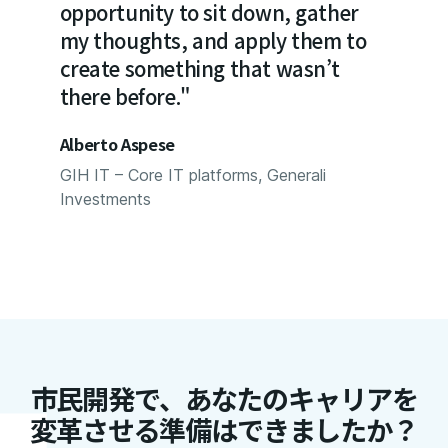
opportunity to sit down, gather
new pr
 link
my thoughts, and apply them to
me but
mming
create something that wasn’t
time!"
there before."
Latanya
.”
Alberto Aspese
Auditor
GIH IT – Core IT platforms, Generali
Investments
, UiPath
市民開発で、あなたのキャリアを
変革させる準備はできましたか？