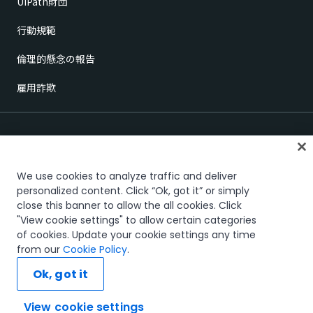
UiPath財団
行動規範
倫理的懸念の報告
雇用詐欺
We use cookies to analyze traffic and deliver
personalized content. Click “Ok, got it” or simply
close this banner to allow the all cookies. Click
信頼とセキュリティ
Terms of Use
Privacy Policy
Cookies Policy
"View cookie settings" to allow certain categories
Your Privacy Choices
of cookies. Update your cookie settings any time
The UiPath word mark, logos, and robots are registered trademarks
from our
Cookie Policy
.
owned by UiPath, Inc. and its affiliates. UiPath® is a registered trademark
in the United States and several countries across the globe. See TMEP
Ok, got it
906.
© 2005-2026 UiPath. All rights reserved.
View cookie settings