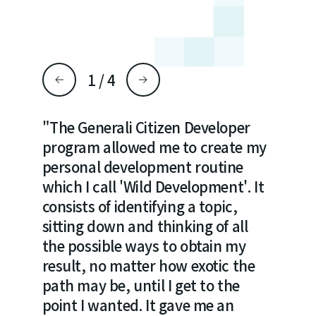
1
/
4
ist, I
"The Generali Citizen Developer
"RPA c
per
program allowed me to create my
everyt
ive
personal development routine
bot, I
ing,
which I call 'Wild Development'. It
possib
wed me
consists of identifying a topic,
have a
sitting down and thinking of all
every 
esses.
the possible ways to obtain my
repeti
or
result, no matter how exotic the
could 
path may be, until I get to the
learni
opment
point I wanted. It gave me an
such a