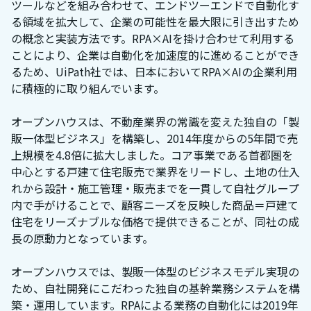
ツールなどを組み合わせて、エンドツーエンドで自動化す
る領域を拡大して、企業の可能性を最大限に引き出すため
の概念と実装方法です。RPA×AIを掛け合わせて利用する
ことにより、企業は自動化を加速度的に進めることができ
るため、UiPath社では、日本においてRPA×AIの企業利用
に積極的に取り組んでいます。
オープンハウスは、不動産業界の常識を変えた独自の「製
販一体型ビジネス」を構築し、2014年度からの5年間で売
上規模を4.8倍に拡大しました。コア事業である首都圏を
中心とする戸建て住宅販売で業界をリードし、土地の仕入
れから設計・施工管理・販売までを一貫して自社グループ
内で手がけることで、顧客ニーズを反映した商品＝戸建て
住宅をリーズナブルな価格で提供できることが、同社の成
長の原動力となっています。
オープンハウスでは、製販一体型のビジネスモデル実現の
ため、自社開発にこだわった独自の基幹業務システムを構
築・運用しています。RPAによる業務の自動化には2019年