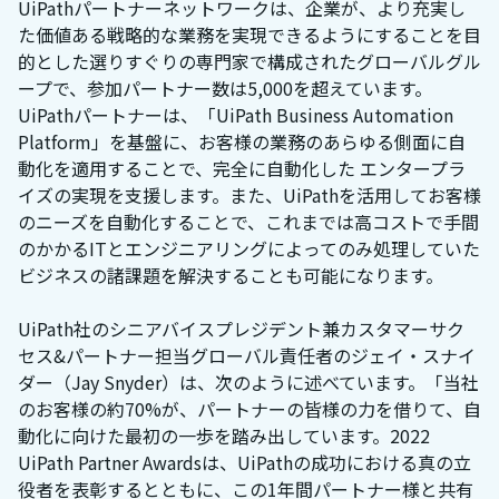
UiPathパートナーネットワークは、企業が、より充実し
た価値ある戦略的な業務を実現できるようにすることを目
的とした選りすぐりの専門家で構成されたグローバルグル
ープで、参加パートナー数は5,000を超えています。
UiPathパートナーは、「UiPath Business Automation
Platform」を基盤に、お客様の業務のあらゆる側面に自
動化を適用することで、完全に自動化した エンタープラ
イズの実現を支援します。また、UiPathを活用してお客様
のニーズを自動化することで、これまでは高コストで手間
のかかるITとエンジニアリングによってのみ処理していた
ビジネスの諸課題を解決することも可能になります。
UiPath社のシニアバイスプレジデント兼カスタマーサク
セス&パートナー担当グローバル責任者のジェイ・スナイ
ダー（Jay Snyder）は、次のように述べています。「当社
のお客様の約70%が、パートナーの皆様の力を借りて、自
動化に向けた最初の一歩を踏み出しています。2022
UiPath Partner Awardsは、UiPathの成功における真の立
役者を表彰するとともに、この1年間パートナー様と共有