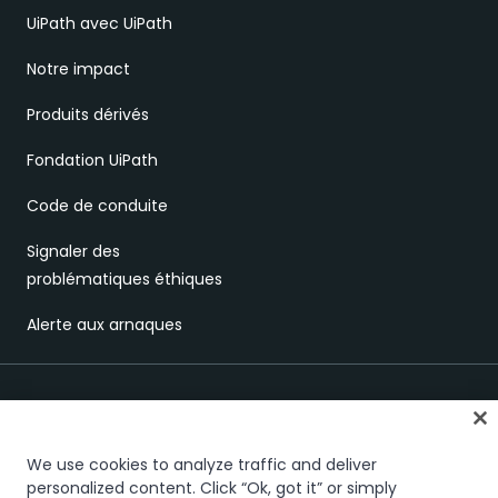
UiPath avec UiPath
Notre impact
Produits dérivés
Fondation UiPath
Code de conduite
Signaler des
problématiques éthiques
Alerte aux arnaques
We use cookies to analyze traffic and deliver
personalized content. Click “Ok, got it” or simply