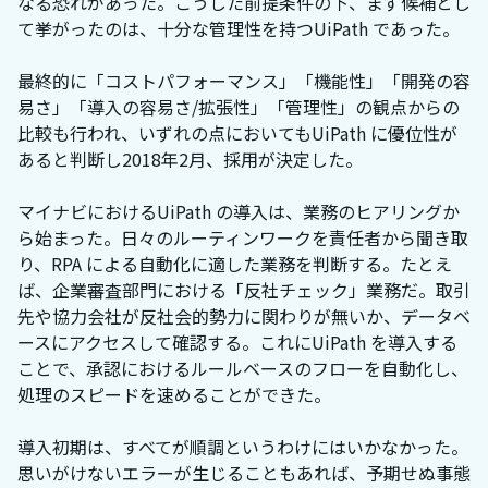
なる恐れがあった。こうした前提条件の下、まず候補とし
て挙がったのは、十分な管理性を持つUiPath であった。
最終的に「コストパフォーマンス」「機能性」「開発の容
易さ」「導入の容易さ/拡張性」「管理性」の観点からの
比較も行われ、いずれの点においてもUiPath に優位性が
あると判断し2018年2月、採用が決定した。
マイナビにおけるUiPath の導入は、業務のヒアリングか
ら始まった。日々のルーティンワークを責任者から聞き取
り、RPA による自動化に適した業務を判断する。たとえ
ば、企業審査部門における「反社チェック」業務だ。取引
先や協力会社が反社会的勢力に関わりが無いか、データベ
ースにアクセスして確認する。これにUiPath を導入する
ことで、承認におけるルールベースのフローを自動化し、
処理のスピードを速めることができた。
導入初期は、すべてが順調というわけにはいかなかった。
思いがけないエラーが生じることもあれば、予期せぬ事態