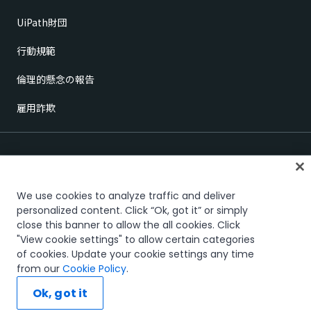
UiPath財団
行動規範
倫理的懸念の報告
雇用詐欺
We use cookies to analyze traffic and deliver
personalized content. Click “Ok, got it” or simply
close this banner to allow the all cookies. Click
信頼とセキュリティ
Terms of Use
Privacy Policy
Cookies Policy
"View cookie settings" to allow certain categories
Your Privacy Choices
of cookies. Update your cookie settings any time
The UiPath word mark, logos, and robots are registered trademarks
from our
Cookie Policy
.
owned by UiPath, Inc. and its affiliates. UiPath® is a registered trademark
in the United States and several countries across the globe. See TMEP
Ok, got it
906.