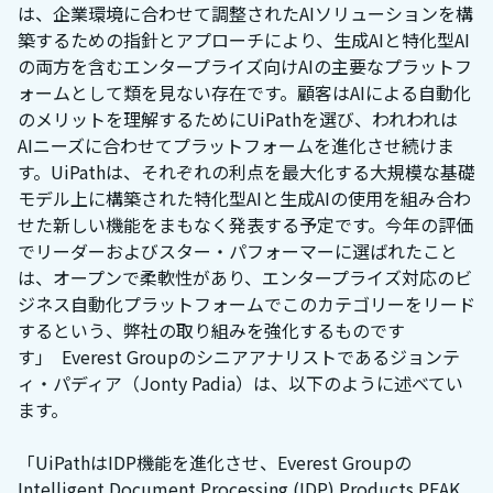
は、企業環境に合わせて調整されたAIソリューションを構
築するための指針とアプローチにより、生成AIと特化型AI
の両方を含むエンタープライズ向けAIの主要なプラットフ
ォームとして類を見ない存在です。顧客はAIによる自動化
のメリットを理解するためにUiPathを選び、われわれは
AIニーズに合わせてプラットフォームを進化させ続けま
す。UiPathは、それぞれの利点を最大化する大規模な基礎
モデル上に構築された特化型AIと生成AIの使用を組み合わ
せた新しい機能をまもなく発表する予定です。今年の評価
でリーダーおよびスター・パフォーマーに選ばれたこと
は、オープンで柔軟性があり、エンタープライズ対応のビ
ジネス自動化プラットフォームでこのカテゴリーをリード
するという、弊社の取り組みを強化するものです
す」 Everest Groupのシニアアナリストであるジョンテ
ィ・パディア（Jonty Padia）は、以下のように述べてい
ます。
「UiPathはIDP機能を進化させ、Everest Groupの
Intelligent Document Processing (IDP) Products PEAK