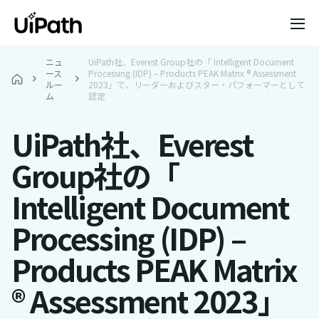
ニュ
UiPath社、Everest Group社の「 Intelligent Document
ース
Processing (IDP) – Products PEAK Matrix ® Assessment
ルー
2023」で、リーダーおよびスター・パフォーマーとして
ム
認定
UiPath社、Everest
Group社の「
Intelligent Document
Processing (IDP) –
Products PEAK Matrix
® Assessment 2023」