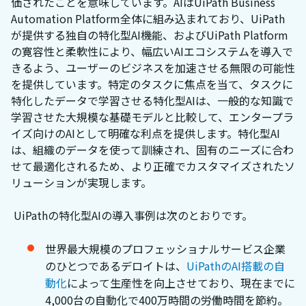
価されたことを意味しています。AIはUiPath Business
Automation Platform全体に組み込まれており、UiPath
が提供する独自の特化型AI機能、およびUiPath Platform
の寛容性と柔軟性により、幅広いAIエコシステムを導入で
きるよう、ユーザーのビジネスを加速させる無限の可能性
を提供しています。特定のタスクに焦点を当て、タスクに
特化したデータで学習させる特化型AIは、一般的な知識で
学習させた大規模な基礎モデルと比較して、エンタープラ
イズ向けのAIとして明確な利点を提供します。特化型AI
は、組織のデータを使って訓練され、固有のニーズに合わ
せて最適化されるため、より正確でカスタマイズされたソ
リューションが実現します。
UiPathの特化型AIの導入事例は次のとおりです。
世界最大規模のプロフェッショナルサービス企業
のひとつであるデロイトは、
UiPathのAI搭載の自
動化
によって生産性を向上させており、現在までに
4,000台の自動化で400万時間の労働時間を節約。