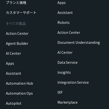
プランと価格
Apps
カスタマーサポート
Assistant
Robots
すべての製品
Action Center
Action Center
Document Understanding
Agent Builder
AI Center
AI Center
Data Service
Apps
Insights
Assistant
Integration Service
Automation Hub
IXP
Automation Ops
Marketplace
Autopilot