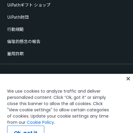
UiPathギフト ショップ
UiPath財団
行動規範
倫理的懸念の報告
雇用詐欺
We use cookies to analyze traffic and deliver
personalized content. Click “Ok, got it” or simply
close this banner to allow the all cookies. Click
信頼とセキュリティ
Terms of Use
Privacy Policy
Cookies Policy
"View cookie settings" to allow certain categories
Your Privacy Choices
of cookies. Update your cookie settings any time
The UiPath word mark, logos, and robots are registered trademarks
from our
Cookie Policy
.
owned by UiPath, Inc. and its affiliates. UiPath® is a registered trademark
in the United States and several countries across the globe. See TMEP
Ok, got it