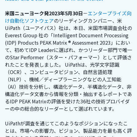
米国ニューヨーク発2023年5月30日
－
エンタープライズ向
け自動化ソフトウェア
のリーディングカンパニー、米
UiPath（ユーアイパス）社は、本日、米国市場調査会社の
Everest Group 社の「Intelligent Document Processing
(IDP) Products PEAK Matrix ® Assessment 2023」におい
て、初めてIDP Leaderに選ばれ、かつリーダー部門で唯一
のStar Performer（スター・パフォーマー）として評価さ
れたことを発表しました。 UiPathは、光学文字認識
（OCR）、コンピュータビジョン、自然言語処理
（NLP）、機械／ディープラーニングなどの人工知能
（AI）技術を分析し、構造化データ、半構造化データ、非
構造化データ文書から情報を分類・抽出するレポートであ
るIDP PEAK Matrixの評価を受けた36社の技術プロバイダ
ーの中の総合的なリーダーとして選ばれています。
UiPathが調査を通じてこのようなポジションになったこ
とは、市場への影響力、ビジョン、製品能力を最も高く評