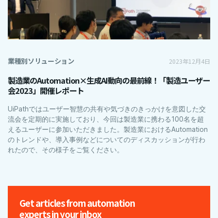
業種別ソリューション
2023年12月4日
製造業のAutomation×生成AI動向の最前線！「製造ユーザー
会2023」開催レポート
UiPathではユーザー智慧の共有や気づきのきっかけを意図した交
流会を定期的に実施しており、今回は製造業に携わる100名を超
えるユーザーに参加いただきました。製造業におけるAutomation
のトレンドや、導入事例などについてのディスカッションが行わ
れたので、その様子をご覧ください。
Get articles from automation
experts in your inbox