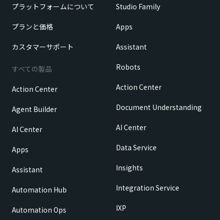
プラットフォームについて
Studio Family
プランと価格
Apps
カスタマーサポート
Assistant
Robots
すべての製品
Action Center
Action Center
Document Understanding
Agent Builder
AI Center
AI Center
Data Service
Apps
Insights
Assistant
Integration Service
Automation Hub
IXP
Automation Ops