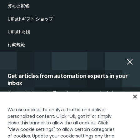
弊社の影響
UiPathギフト ショップ
UiPath財団
行動規範
倫理的懸念の報告
雇用詐欺
Get articles from automation experts in your
inbox
Sign up today and we'll email you the newest articles every
week.
We use cookies to analyze traffic and deliver
personalized content. Click “Ok, got it” or simply
close this banner to allow the all cookies. Click
信頼とセキュリティ
Terms of Use
Privacy Policy
Cookies Policy
"View cookie settings" to allow certain categories
Your Privacy Choices
of cookies. Update your cookie settings any time
I would like to receive communications about UiPath tailored to my interests