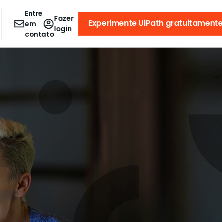
Entre
Fazer
Experimente UiPath gratuitament
em
login
contato