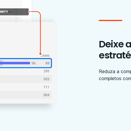
Deixe a
estrat
Reduza a comp
completos co