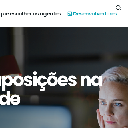
 que escolher os agentes
Desenvolvedores
uposições na
 de