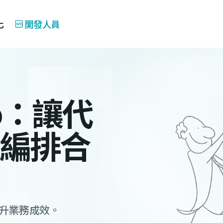
化
開發人員
tro：讓代
編排合
提升業務成效。