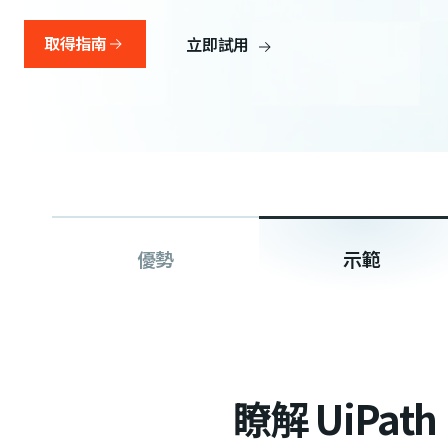
取得指南
立即試用
優勢
示範
瞭解 UiPa