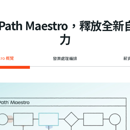
iPath Maestro，釋放全
力
stro 概覽
發票處理編排
薪