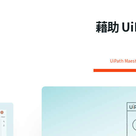
藉助 U
UiPath Mae