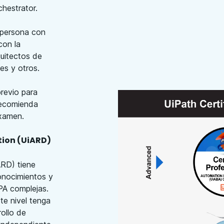
chestrator.
 persona con
con la
uitectos de
es y otros.
previo para
 recomienda
examen.
tion (UiARD)
ARD) tiene
onocimientos y
RPA complejas.
te nivel tenga
ollo de