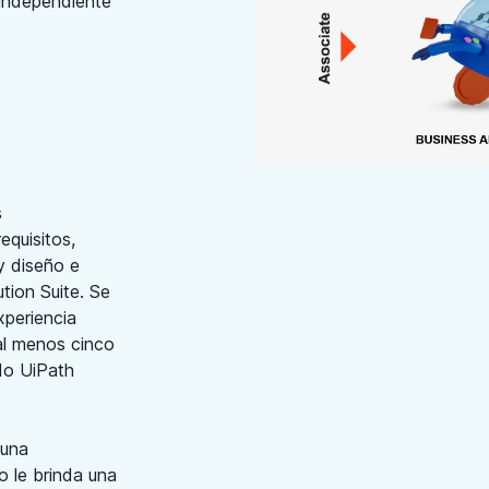
 independiente
s
equisitos,
y diseño e
tion Suite. Se
xperiencia
al menos cinco
do UiPath
 una
 le brinda una