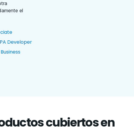
otra
idamente el
ciate
RPA Developer
 Business
roductos cubiertos en