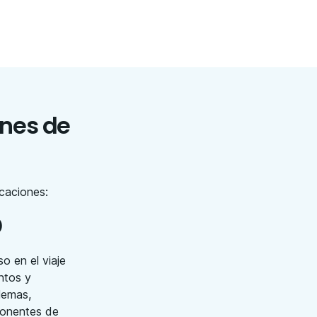
ones de
ficaciones:
)
o en el viaje
ntos y
lemas,
ponentes de