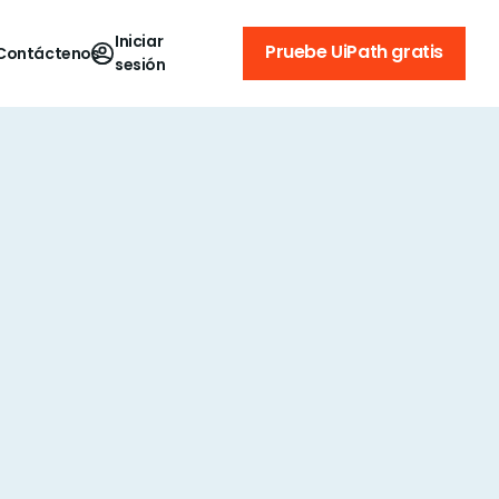
Iniciar
Pruebe UiPath gratis
Contáctenos
sesión